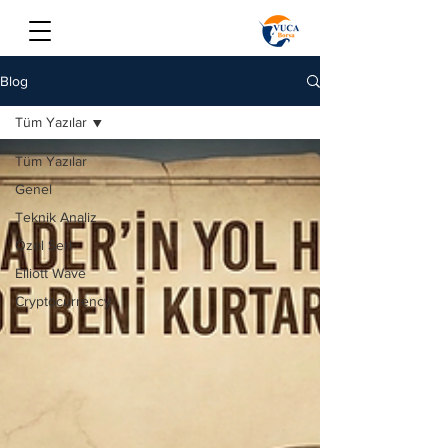
Blog
Tüm Yazılar
Tüm Yazılar
Genel
Teknik Analiz
Özel Seri
Elliott Wave
Cryptocurrency