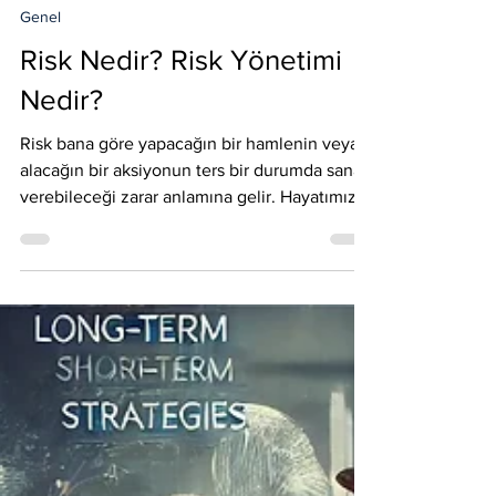
Sait Arslan
14 Eki 2025
Genel
Risk Nedir? Risk Yönetimi
Nedir?
Risk bana göre yapacağın bir hamlenin veya
alacağın bir aksiyonun ters bir durumda sana
verebileceği zarar anlamına gelir. Hayatımızın
her alanında risk ile iç içe yaşarız. Ancak
aldığınız aksiyona göre değişiklik gösterir.
Örneğin evin anahtarını unutup 10.kattaki yan
balkondan kendi balkonunuza geçmeye
çalışmak absürt bir risktir. Ancak çilingir
çağırıp ona güvenmek de bir risktir. İkisi
arasındaki en büyük fark birinde riski yok
etmiş olmak değildir, birinde riski minimize