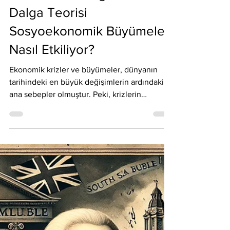
Sait Arslan
20 Kas 2024
Elliott Wave
Krizler ve İyimserlik
Arasındaki Döngü: Elliott
Dalga Teorisi
Sosyoekonomik Büyümeleri
Nasıl Etkiliyor?
Ekonomik krizler ve büyümeler, dünyanın
tarihindeki en büyük değişimlerin ardındaki
ana sebepler olmuştur. Peki, krizlerin
ardından gelen...