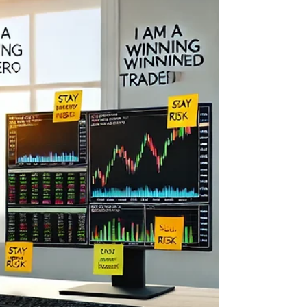
Finansal Felaketi
"Göksel cisimlerin hareketlerini
hesaplayabilirim, ancak insanların
çılgınlıklarını asla!" — Sir Isaac Newton (1643 –
1727) Finans...