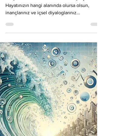
VUCA
30 Eki 2024
Özel Seri
Trader'ların Başarıya
Ulaşmasının Gizli Silahı:
Olumlamaların Gücü
Giriş: Pozitif Zihinsel Tutumun Başarıya Etkisi
Hayatınızın hangi alanında olursa olsun,
inançlarınız ve içsel diyaloglarınız...