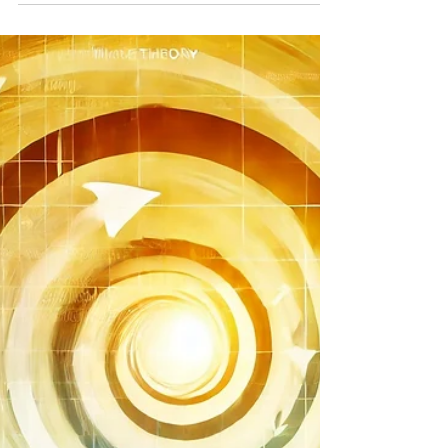
Gerçekler
Ekonomik Kriz Nedir? Ekonomik kriz, makro
düzeyde bir ülke ekonomisini, mikro düzeyde
ise firmaları derinden sarsan, genellikle
aniden ve...