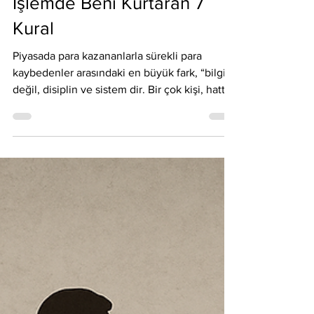
Bir Trader’ın Yol Haritası: 10
İşlemde Beni Kurtaran 7
Kural
Piyasada para kazananlarla sürekli para
kaybedenler arasındaki en büyük fark, “bilgi”
değil, disiplin ve sistem dir. Bir çok kişi, hatta
özellikle eğitim verdiğim yüzlerce insan ile
olan tecrübelerime dayanarak söylüyorum,
teknik analiz biliyor, formasyon biliyor,
indikatörleri ezberlemiş durumda. Ama emir
düğmesine basıldığı anda tablo değişiyor:
Panik, açgözlülük, pişmanlık, FOMO… Ve
sonuç: Dağınık işlemler, kopuk bir portföy ve
bitmeyen stres. Aşağıda paylaşacağım 7 kural