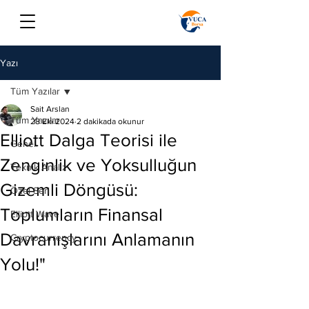
Yazı
Tüm Yazılar
Sait Arslan
Tüm Yazılar
28 Eki 2024
2 dakikada okunur
Elliott Dalga Teorisi ile
Genel
Zenginlik ve Yoksulluğun
Teknik Analiz
Gizemli Döngüsü:
Özel Seri
Toplumların Finansal
Elliott Wave
Davranışlarını Anlamanın
Cryptocurrency
Yolu!"