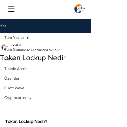
Yazı
Tüm Yazılar
VUCA
Tüm Yazılar
23 Mar 2023
1 dakikada okunur
Token Lockup Nedir
Genel
Teknik Analiz
Özel Seri
Elliott Wave
Cryptocurrency
Token Lockup Nedir?