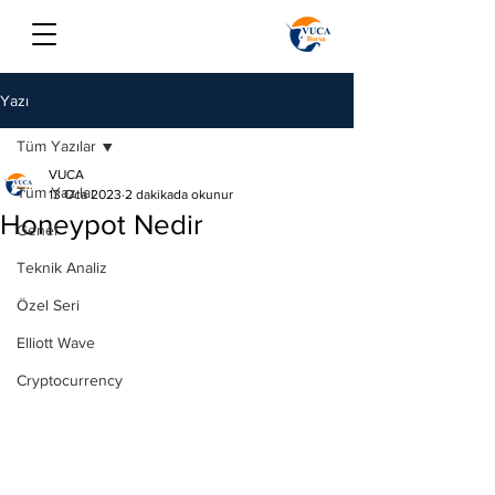
Yazı
Tüm Yazılar
VUCA
Tüm Yazılar
13 Oca 2023
2 dakikada okunur
Honeypot Nedir
Genel
Teknik Analiz
Özel Seri
Elliott Wave
Cryptocurrency