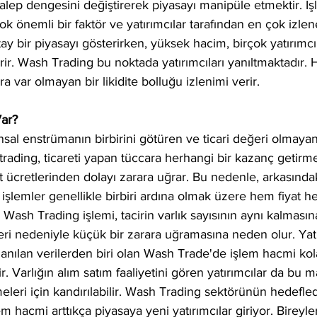
z talep dengesini değiştirerek piyasayı manipüle etmektir. İ
ok önemli bir faktör ve yatırımcılar tarafından en çok izle
tay bir piyasayı gösterirken, yüksek hacim, birçok yatırım
terir. Wash Trading bu noktada yatırımcıları yanıltmaktadır.
ra var olmayan bir likidite bolluğu izlenimi verir.
ar?
nsal enstrümanın birbirini götüren ve ticari değeri olmayan
 trading, ticareti yapan tüccara herhangi bir kazanç getirm
t ücretlerinden dolayı zarara uğrar. Bu nedenle, arkasında
işlemler genellikle birbiri ardına olmak üzere hem fiyat 
Wash Trading işlemi, tacirin varlık sayısının aynı kalmasın
eri nedeniyle küçük bir zarara uğramasına neden olur. Yatı
lanılan verilerden biri olan Wash Trade'de işlem hacmi kola
. Varlığın alım satım faaliyetini gören yatırımcılar da bu 
rmeleri için kandırılabilir. Wash Trading sektörünün hedefle
m hacmi arttıkça piyasaya yeni yatırımcılar giriyor. Bireyle