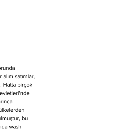
orunda 
 alım satımlar, 
. Hatta birçok 
evletleri'nde 
rınca 
 ülkelerden 
ulmuştur, bu 
ında wash 