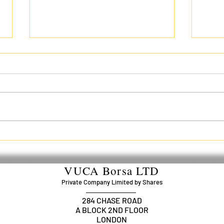
Toke
Trump'ın Geri Dönüşü Kripto
İçin Kurtuluş mu, Yoksa Büyük
Bankaların Zaferi mi?
VUCA Borsa LTD
Private Company Limited by Shares
284 CHASE ROAD
A BLOCK 2ND FLOOR
LONDON