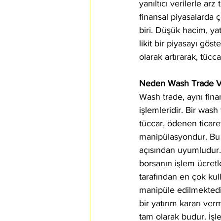
yanıltıcı verilerle ar
finansal piyasalarda ç
biri. Düşük hacim, ya
likit bir piyasayı gös
olarak artırarak, tücca
Neden Wash Trade V
Wash trade, aynı fina
işlemleridir. Bir wash
tüccar, ödenen ticare
manipülasyondur. Bu 
açısından uyumludur. 
borsanın işlem ücretl
tarafından en çok kul
manipüle edilmektedir
bir yatırım kararı ve
tam olarak budur. İşle