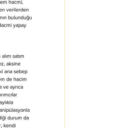
şlem hacmi, 
nen verilerden 
cının bulunduğu 
 Hacmi yapay 
 alım satım 
ez, aksine 
ki ana sebep 
hem de hacim 
a ve ayrıca 
rımcılar 
ylıkla 
manipülasyonla 
diği durum da 
r, kendi 