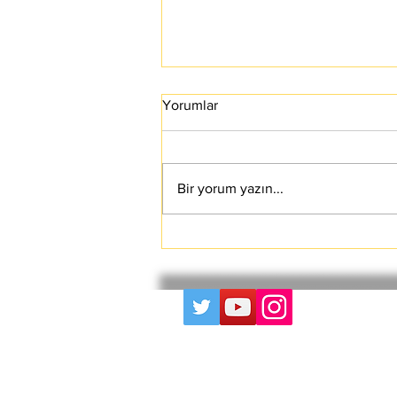
Yorumlar
Bir yorum yazın...
FBI 2023 Kripto Para
Dolandırıcılık Raporu: Şaşırtıcı
Trendler ve Kendinizi Nasıl
Korursunuz?