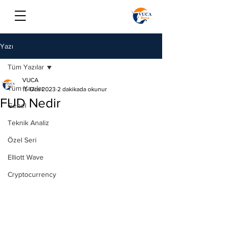
Yazı
Tüm Yazılar
VUCA
Tüm Yazılar
15 Oca 2023
2 dakikada okunur
FUD Nedir
Genel
Teknik Analiz
Özel Seri
Elliott Wave
Cryptocurrency