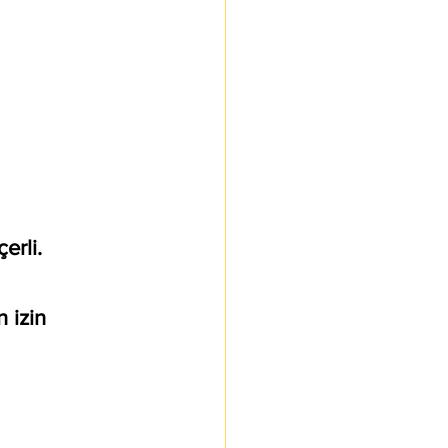
erli.
 izin 