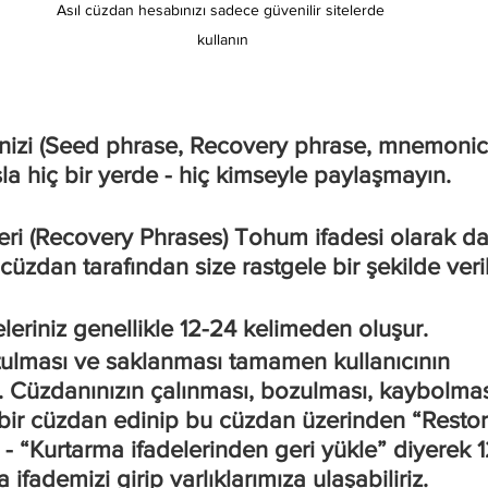
Asıl cüzdan hesabınızı sadece güvenilir sitelerde 
kullanın
enizi (Seed phrase, Recovery phrase, mnemoni
la hiç bir yerde - hiç kimseyle paylaşmayın.
ri (Recovery Phrases) Tohum ifadesi olarak da bi
üzdan tarafından size rastgele bir şekilde verili
leriniz genellikle 12-24 kelimeden oluşur.
tulması ve saklanması tamamen kullanıcının 
 Cüzdanınızın çalınması, bozulması, kaybolması
bir cüzdan edinip bu cüzdan üzerinden “Restor
- “Kurtarma ifadelerinden geri yükle” diyerek 
 ifademizi girip varlıklarımıza ulaşabiliriz.