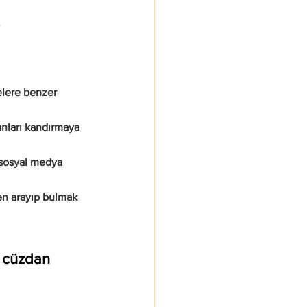
                    
elere benzer 
anları kandırmaya 
i sosyal medya 
den arayıp bulmak 
ir cüzdan 