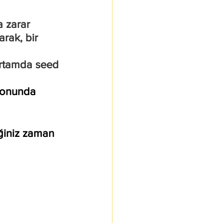
 zarar 
rak, bir 
 ortamda seed 
 sonunda 
eğiniz zaman 