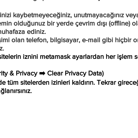
rinizi kaybetmeyeceğiniz, unutmayacağınız veya
n olduğunuz bir yerde çevrim dışı (offline) ola
uhafaza ediniz.
şimi olan telefon, bilgisayar, e-mail gibi hiçbir
z.
 sitelerin iznini metamask ayarlardan her işlem
rity & Privacy ➡️ Clear Privacy Data)
nde tüm sitelerden izinleri kaldırın. Tekrar girec
lanırsınız.