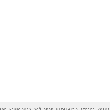
sap kısmından bağlanan sitelerin iznini kaldır