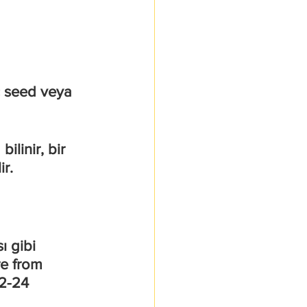
c seed veya 
linir, bir 
r. 
 gibi 
e from 
12-24 