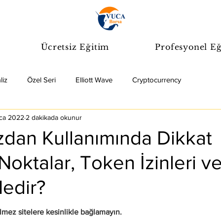
Ücretsiz Eğitim
Profesyonel Eğ
liz
Özel Seri
Elliott Wave
Cryptocurrency
ca 2022
2 dakikada okunur
üzdan Kullanımında Dikkat
Noktalar, Token İzinleri v
edir?
sitelere kesinlikle bağlamayın.                                                