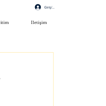
Giriş/Kayıt
itim
İletişim
e