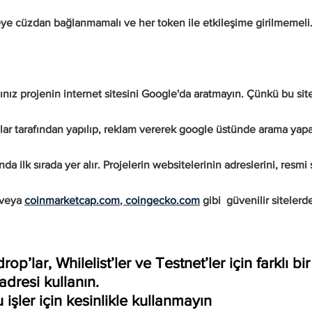
 cüzdan bağlanmamalı ve her token ile etkileşime girilmemeli.           
nız projenin internet sitesini Google'da aratmayın. Çünkü bu sit
cılar tarafından yapılıp, reklam vererek google üstünde arama yap
da ilk sırada yer alır. Projelerin websitelerinin adreslerini, resm
veya 
coinmarketcap.com
, 
coingecko.com
 gibi  güvenilir siteler
                                                                       
drop’lar, Whilelist’ler ve Testnet’ler için farklı b
adresi kullanın.
işler için kesinlikle kullanmayın