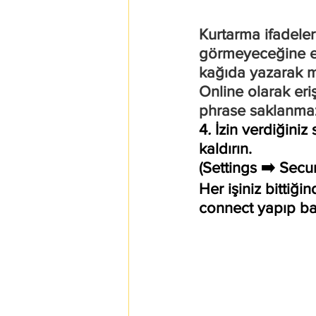
Kurtarma ifadele
görmeyeceğine emi
kağıda yazarak m
Online olarak eri
phrase saklanma
4
. 
İzin verdiğiniz
kaldırın.
(Settings ➡️ Secu
Her işiniz bittiği
connect yapıp bağ