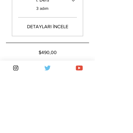
.
3 adım
DETAYLARI İNCELE
$490,00
Hemen Katıl
Gizlilik Politikası
Çerez Politikası