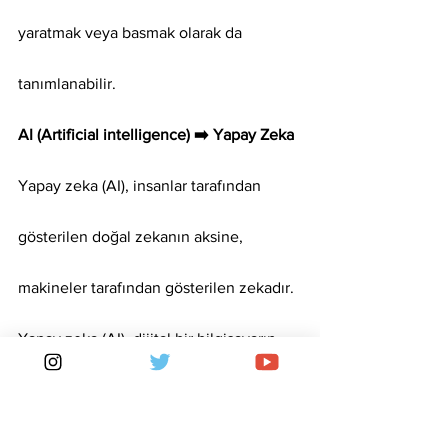
yaratmak veya basmak olarak da 
tanımlanabilir.
AI (Artificial intelligence) ➡️ Yapay Zeka
Yapay zeka (AI), insanlar tarafından 
gösterilen doğal zekanın aksine, 
makineler tarafından gösterilen zekadır.
Yapay zeka (AI), dijital bir bilgisayarın 
veya bilgisayar kontrollü bir robotun, 
genellikle akıllı varlıklarla ilişkili 