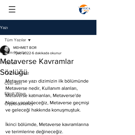
Yazı
Tüm Yazılar
MEHMET BOR
Tüm Yazılar
1 Şub 2022
6 dakikada okunur
Metaverse Kavramlar
Genel
Sözlüğü
Teknik Analiz
Metaverse yazı dizimizin ilk bölümünde 
Özel Seri
Metaverse nedir, Kullanım alanları, 
Elliott Wave
Metaverse katmanları, Metaverse'de 
Neler yapabileceğiz, Metaverse geçmişi 
Cryptocurrency
ve geleceği hakkında konuşmuştuk.
İkinci bölümde, Metaverse kavramlarına 
ve terimlerine değineceğiz.